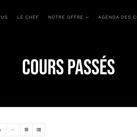
TUS
LE CHEF
NOTRE OFFRE
AGENDA DES 
Magnifier
Régaler
Cours passés
 cuisine à emporter,
Un service traiteur 
z vous, au travail.
vos événements inou
s