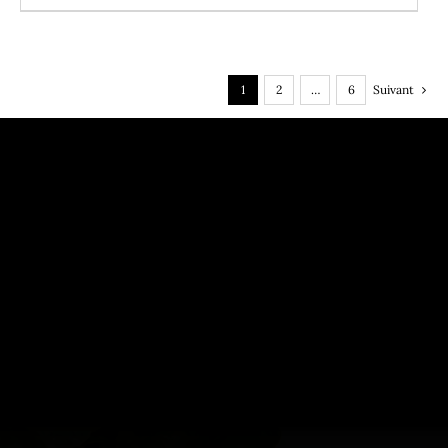
1
2
…
6
Suivant