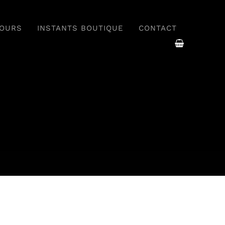
COURS
INSTANTS BOUTIQUE
CONTACT
Rencontrer
Un chef à domicile pour un
qui rend
moment d’exception
bliables