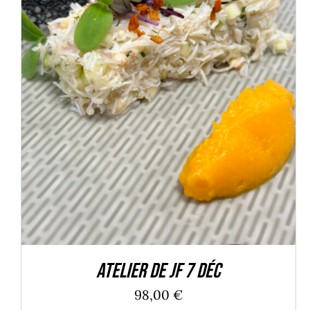
AJOUTER AU PANIER
/
DÉTAILS
Atelier de JF 7 Déc
98,00
€