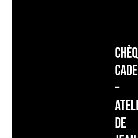
Chèq
cade
–
Atel
de