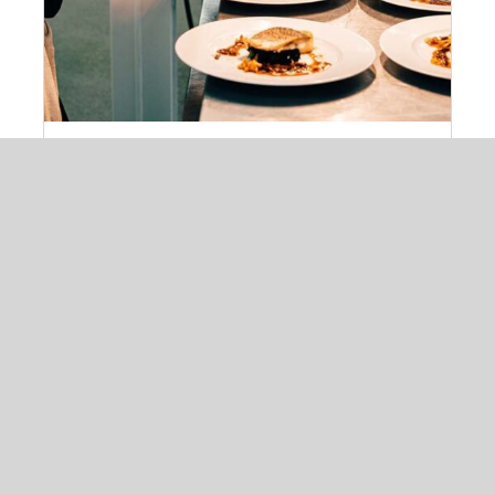
Expérience Culinaire – Atelier +
repas invité
187,00
€