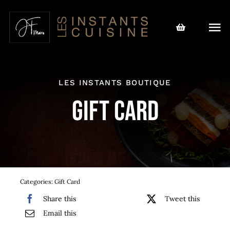
Passer
au
Tog
contenu
Nav
Le chef
LES INSTANTS BOUTIQUE
Notre offre
Gift Card
Actualités
Instants Boutique
L’agenda des cours
Categories:
Gift Card
Share this
Tweet this
Nous contacter
Email this