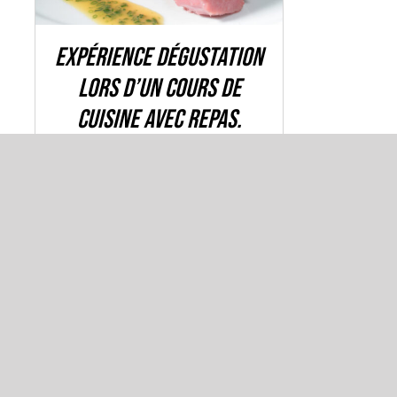
Expérience dégustation
lors d’un cours de
cuisine avec repas.
69,00
€
Si vous désirez inviter un(e) ou plusieurs
ami(e)s à nous rejoindre à l’issu de l’atelier,
il suffit de réserver leurs repas avec le
produit « Repas invité » ci- contre.