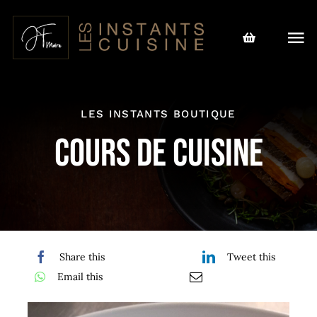
Passer
au
Tog
contenu
Nav
Le chef
LES INSTANTS BOUTIQUE
Notre offre
Cours de cuisine
Actualités
Instants Boutique
L’agenda des cours
Share this
Tweet this
Email this
Nous contacter