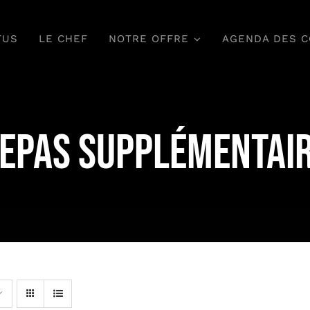
TUS
LE CHEF
NOTRE OFFRE
AGENDA DES 
Magnifier
Régaler
epas supplémentai
 cuisine à emporter,
Un service traiteur 
z vous, au travail.
vos événements inou