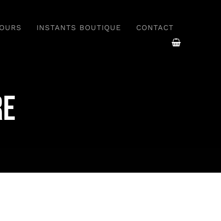
COURS
INSTANTS BOUTIQUE
CONTACT
Rencontrer
re
Un chef à domicile pour un
qui rend
moment d’exception
bliables