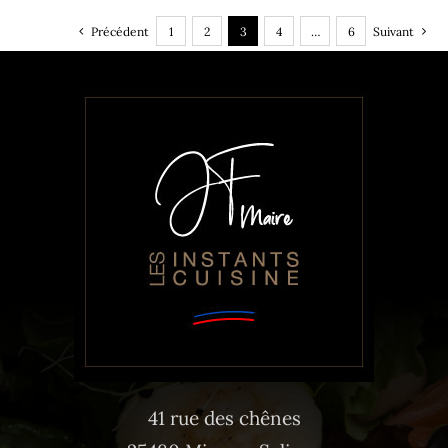
Précédent
1
2
3
4
…
6
Suivant
41 rue des chênes