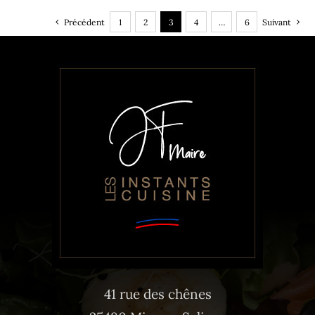
Précédent
1
2
3
4
…
6
Suivant
41 rue des chênes